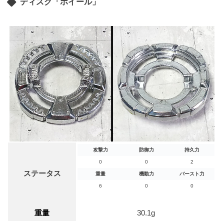
ディスク「ホイール」
攻撃力
防御力
持久力
0
0
2
ステータス
重量
機動力
バースト力
6
0
0
重量
30.1g