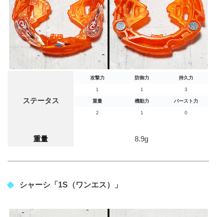
攻撃力
防御力
持久力
1
1
3
ステータス
重量
機動力
バースト力
2
1
0
重量
8.9g
シャーシ「1S（ワンエス）」