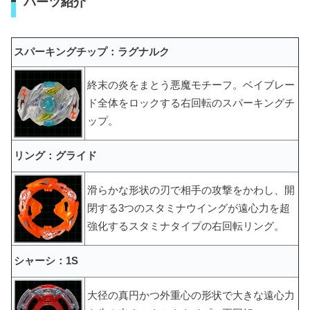
パーツ紹介
スパーキングチップ：ラグナルク
終末の炎をまとう悪魔モチーフ。ベイブレー
ド全体をロックする右回転のスパーキングチ
ップ。
リング：グライド
滑らかな形状の刃で相手の攻撃をかわし、開
閉する3つのスタミナウイングが遠心力を超
強化するスタミナタイプの右回転リング。
シャーシ：1S
大径の真円かつ外重心の形状で大きな遠心力