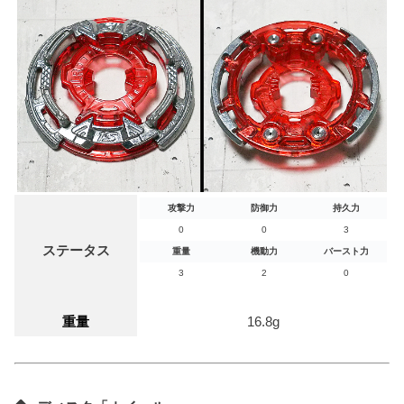
攻撃力
防御力
持久力
0
0
3
ステータス
重量
機動力
バースト力
3
2
0
重量
16.8g