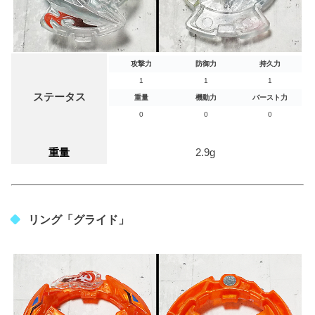
攻撃力
防御力
持久力
1
1
1
ステータス
重量
機動力
バースト力
0
0
0
重量
2.9g
リング「グライド」