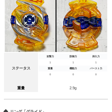
攻撃力
防御力
持久力
1
1
1
ステータス
重量
機動力
バースト力
0
0
0
重量
2.9g
リング「グライド」