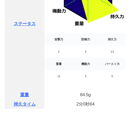
ステータス
攻撃力
防御力
持久力
2
3
13
重量
機動力
バースト力
11
3
0
重量
64.5g
持久タイム
2分0秒64