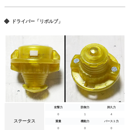
ドライバー「リボルブ」
攻撃力
防御力
持久力
0
1
4
ステータス
重量
機動力
バースト力
0
0
0