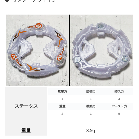
攻撃力
防御力
持久力
1
1
3
ステータス
重量
機動力
バースト力
2
1
0
重量
8.9g