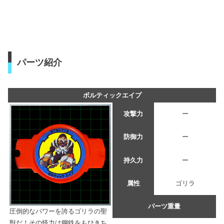
パーツ紹介
ボルティックエイプ
攻撃力
ー
防御力
ー
持久力
ー
属性
ゴリラ
パーツ重量
圧倒的なパワーを誇るゴリラの聖
獣だ！その怪力は鋼鉄をもひきち