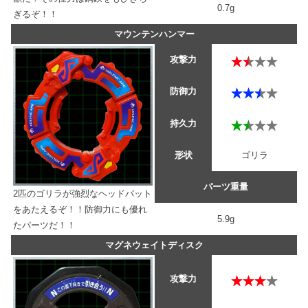
0.7g
ぎるぞ！！
マウンテンハンマー
攻撃力
防御力
持久力
形状
ゴリラ
パーツ重量
2匹のゴリラが強烈なヘッドバット
をあたえるぞ！！防御力にも優れ
5.9g
たパーツだ！！
マグネウェイトディスク
攻撃力