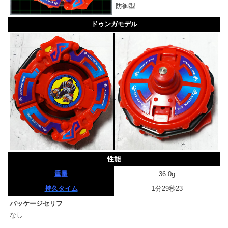
防御型
ドゥンガモデル
性能
重量
36.0g
持久タイム
1分29秒23
パッケージセリフ
なし