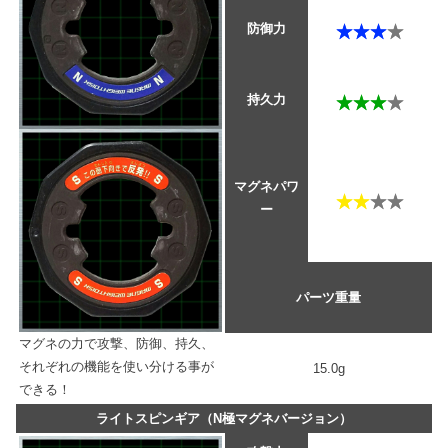
防御力
持久力
マグネパワ
ー
パーツ重量
マグネの力で攻撃、防御、持久、
それぞれの機能を使い分ける事が
15.0g
できる！
ライトスピンギア（N極マグネバージョン）