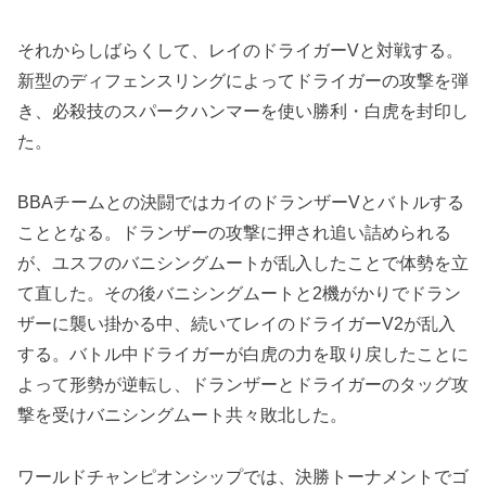
それからしばらくして、レイのドライガーVと対戦する。
新型のディフェンスリングによってドライガーの攻撃を弾
き、必殺技のスパークハンマーを使い勝利・白虎を封印し
た。
BBAチームとの決闘ではカイのドランザーVとバトルする
こととなる。ドランザーの攻撃に押され追い詰められる
が、ユスフのバニシングムートが乱入したことで体勢を立
て直した。その後バニシングムートと2機がかりでドラン
ザーに襲い掛かる中、続いてレイのドライガーV2が乱入
する。バトル中ドライガーが白虎の力を取り戻したことに
よって形勢が逆転し、ドランザーとドライガーのタッグ攻
撃を受けバニシングムート共々敗北した。
ワールドチャンピオンシップでは、決勝トーナメントでゴ