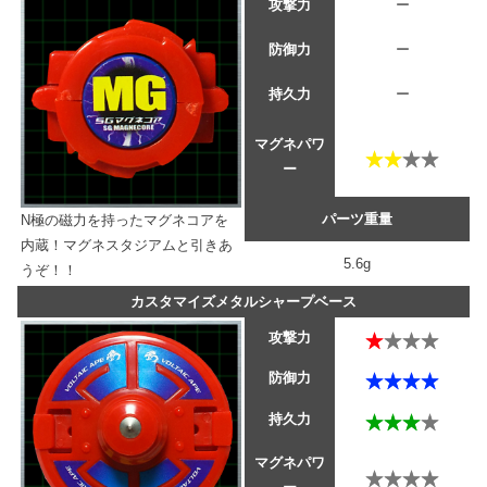
攻撃力
ー
防御力
ー
持久力
ー
マグネパワ
ー
パーツ重量
N極の磁力を持ったマグネコアを
内蔵！マグネスタジアムと引きあ
5.6g
うぞ！！
カスタマイズメタルシャープベース
攻撃力
防御力
持久力
マグネパワ