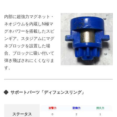
内部に超強力マグネット・
ネオジウムを内蔵しN極マ
グネパワーを搭載したスピ
ンギア。スタジアムにマグ
ネブロックを設置した場
合、ブロックに吸い付いて
弾き飛ばされにくくなりま
す。
サポートパーツ「ディフェンスリング」
攻撃力
防御力
持久力
ステータス
0
2
1