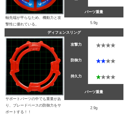
ー
パーツ重量
軸先端が平らなため、機動力と攻
5.9g
撃性に優れている。
ディフェンスリング
攻撃力
防御力
持久力
パーツ重量
サポートパーツの中でも重量があ
り、ブレードベースの防御力をサ
2.9g
ポートする！！