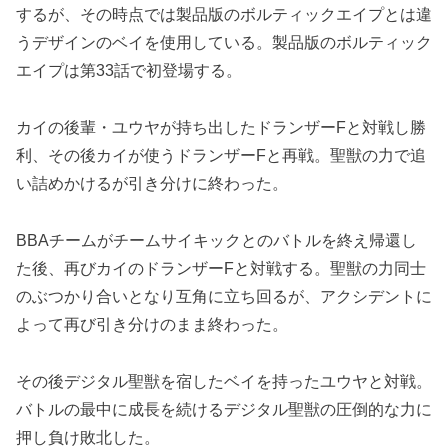
するが、その時点では製品版のボルティックエイプとは違
うデザインのベイを使用している。製品版のボルティック
エイプは第33話で初登場する。
カイの後輩・ユウヤが持ち出したドランザーFと対戦し勝
利、その後カイが使うドランザーFと再戦。聖獣の力で追
い詰めかけるが引き分けに終わった。
BBAチームがチームサイキックとのバトルを終え帰還し
た後、再びカイのドランザーFと対戦する。聖獣の力同士
のぶつかり合いとなり互角に立ち回るが、アクシデントに
よって再び引き分けのまま終わった。
その後デジタル聖獣を宿したベイを持ったユウヤと対戦。
バトルの最中に成長を続けるデジタル聖獣の圧倒的な力に
押し負け敗北した。