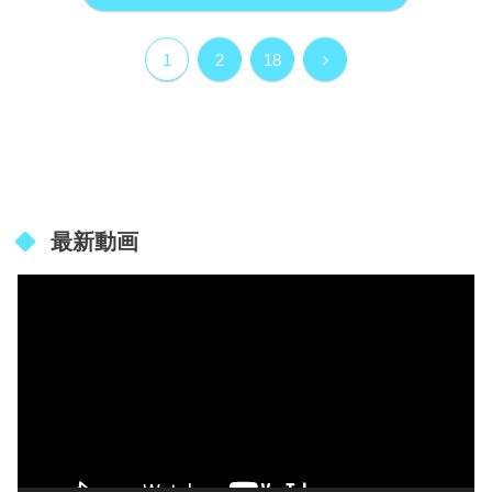
次
1
2
18
へ
最新動画
動
画
プ
レ
ー
ヤ
ー