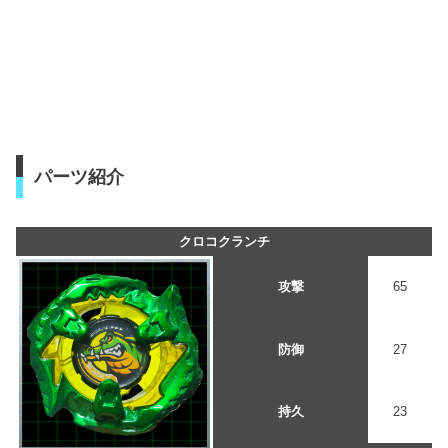
パーツ紹介
クロコクランチ
攻撃
65
防御
27
持久
23