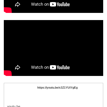
https://youtu.be/s3Z1YUiYgEg
youtu.be