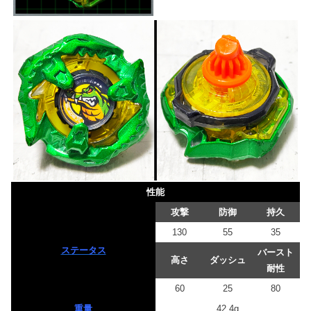
性能
攻撃
防御
持久
130
55
35
ステータス
バースト
高さ
ダッシュ
耐性
60
25
80
重量
42.4g