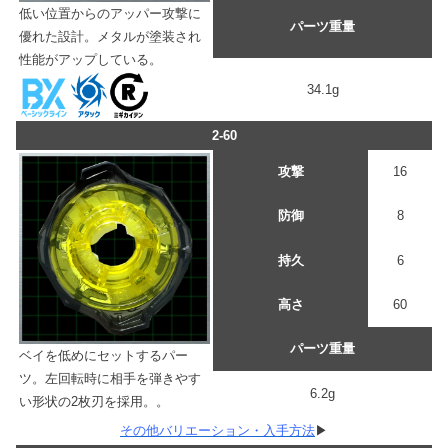
低い位置からのアッパー攻撃に
パーツ重量
優れた設計。メタルが塗装され
性能がアップしている。
34.1g
2-60
攻撃
16
防御
8
持久
6
高さ
60
パーツ重量
ベイを低めにセットするパー
ツ。左回転時に相手を弾きやす
6.2g
い形状の2枚刃を採用。。
その他バリエーション・入手方法
▶