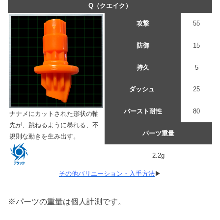
Q（クエイク）
攻撃
55
防御
15
持久
5
ダッシュ
25
バースト耐性
80
ナナメにカットされた形状の軸
先が、跳ねるように暴れる、不
パーツ重量
規則な動きを生み出す。
2.2g
その他バリエーション・入手方法
▶
※パーツの重量は個人計測です。