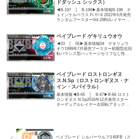
ドダッシュ シックス）
◀B-197 │ B-199▶基本情報B-198 チ
ェインケルベウス.Fr.Yr'-6 2022年5月発売
ランダムブースターVol.29BUレイヤー右
回転ディフェンスタイプローモードハイ
モード性能ステータス攻撃力防御力持久
力4155重量機動...
ベイブレード ゲキリュウオウ
ベイブレード紹介
◀03 │ 05▶基本情報04 ゲキリュウ
オウ1999年7月発売ブースター初期型右回
転バランス型パッケージセリフなし性能
ステータス（各パーツ数値合計）攻撃力
防御力持久力458重量25.2g持久タイム1分
8秒61パーツ紹介アタックリング：ウィ...
ベイブレード ロストロンギヌ
ベイブレード紹介
ス.N.Sp（ロストロンギヌス・ナ
イン・スパイラル）
基本情報◀B-65 │ B-67▶B-66 ロスト
ロンギヌス.N.Sp2016年12月発売スター
ターデュアルレイヤー左回転アタックタ
イプ白鷺城ルイモデル性能ステータス攻
撃力防御力持久力700重量機動力バースト
力744重量42.1g持久タイム...
ベイブレード シルバーウルフ3-80FB（ス