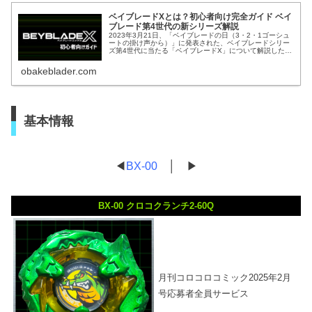
ベイブレードXとは？初心者向け完全ガイド ベイ
ブレード第4世代の新シリーズ解説
2023年3月21日、「ベイブレードの日（3・2・1ゴーシュ
ートの掛け声から）」に発表された、ベイブレードシリー
ズ第4世代に当たる「ベイブレードX」について解説した記
事になっています。これからベイブレードXを始めようと
思っている、あるいは興...
obakeblader.com
基本情報
◀
BX-00
│ ▶
BX-00 クロコクランチ2-60Q
月刊コロコロコミック2025年2月
号応募者全員サービス