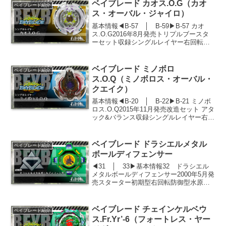
ベイブレード カオス.O.G（カオ
ベイブレード紹介
ス・オーバル・ジャイロ）
基本情報◀B-57 │ B-59▶B-57 カオ
ス.O.G2016年8月発売トリプルブースタ
ーセット収録シングルレイヤー右回転ス
タミナタイプ性能ステータス攻撃力防御
力持久力127重量機動力バースト力522重
量32.1g持久タイム1分25秒7...
ベイブレード ミノボロ
ベイブレード紹介
ス.O.Q（ミノボロス・オーバル・
クエイク）
基本情報◀B-20 │ B-22▶B-21 ミノボ
ロス.O.Q2015年11月発売改造セット アタ
ック&バランス収録シングルレイヤー右回
転アタックタイプ性能ステータス攻撃力
防御力持久力700重量機動力バースト力
453重量32.2g持久タイム...
ベイブレード ドラシエルメタル
ベイブレード紹介
ボールディフェンサー
◀31 │ 33▶基本情報32 ドラシエル
メタルボールディフェンサー2000年5月発
売スターター初期型右回転防御型水原マ
ックスモデルパッケージセリフなし性能
ステータス（各パーツ数値合計）攻撃力
防御力持久力485重量29.7g持久タイム1分
ベイブレード チェインケルベウ
ベイブレード紹介
3...
ス.Fr.Yr’-6（フォートレス・ヤー