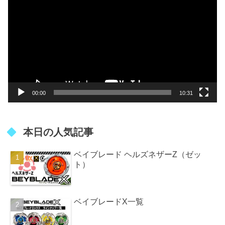
画
プ
レ
ー
ヤ
ー
00:00
10:31
本日の人気記事
ベイブレード ヘルズネザーZ（ゼッ
ト）
ベイブレードX一覧