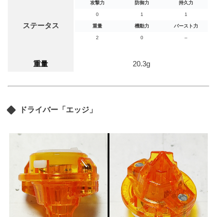
攻撃力
防御力
持久力
0
1
1
ステータス
重量
機動力
バースト力
2
0
–
重量
20.3g
ドライバー「エッジ」