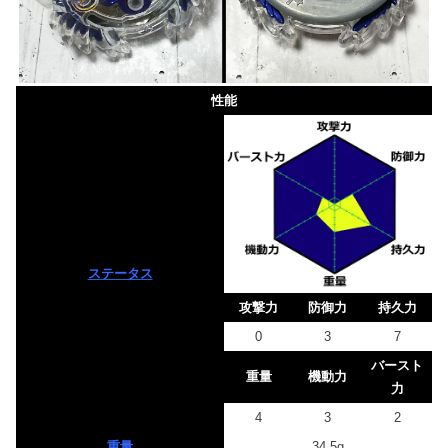
性能
ステータス
攻撃力
防御力
持久力
0
3
7
バースト
重量
機動力
力
4
3
2
重量
34.5g