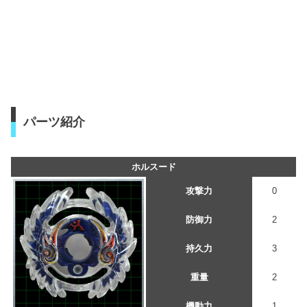
パーツ紹介
ホルスード
攻撃力
0
防御力
2
持久力
3
重量
2
機動力
1