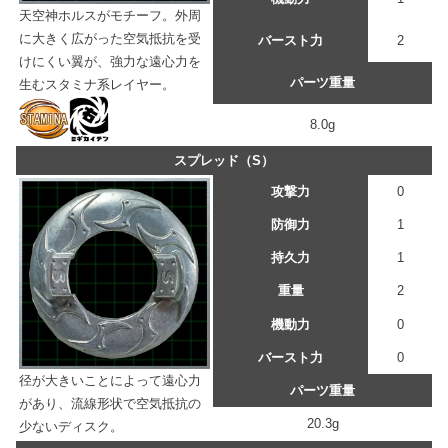
天空神ホルスがモチーフ。外周
に大きく広がった空気抵抗を受
バースト力
2
けにくい翼が、強力な遠心力を
パーツ重量
生むスタミナ系レイヤー。
8.0g
スプレッド（S）
攻撃力
0
防御力
1
持久力
1
重量
2
機動力
0
バースト力
0
径が大きいことによって遠心力
パーツ重量
があり、流線形状で空気抵抗の
20.3g
少ないディスク。