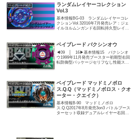
グケルベロス3つの頭部を持つ地...
ランダムレイヤーコレクション
ベイブレード紹介
Vol.3
基本情報BG-03 ランダムレイヤーコレ
クションVol.32016年7月発売レア：ジェ
イルヨルムンガンド右回転持久型レイヤ
ー紹介ジェイルヨルムンガンドレイヤー
毒蛇ヨルムンガンドモチーフ。アッパー
二枚刃で相手の攻撃をいなしつつ、カウ
ベイブレード バクシンオウ
ベイブレード紹介
ンター攻撃...
◀09 │ 16▶基本情報15 バクシンオ
ウ1999年11月発売ブースター初期型右回
転防御型パッケージセリフなし性能ステ
ータス（各パーツ数値合計）攻撃力防御
力持久力583重量27.3g持久タイム1分17秒
45パーツ紹介アタックリング：ダウン...
ベイブレード マッドミノボロ
ベイブレード紹介
ス.Q.Q（マッドミノボロス・クオ
ーター・クエイク）
基本情報B-90 マッドミノボロ
ス.Q.Q2017年8月発売3on3 バトルブース
ターセット収録デュアルレイヤー右回転
アタックタイプ性能ステータス攻撃力防
御力持久力700重量機動力バースト力544
重量35.3g持久タイム51秒62パーツ紹介...