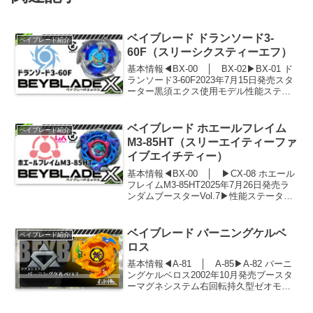
ベイブレード ドランソード3-
ベイブレード紹介
60F（スリーシクスティーエフ）
基本情報◀BX-00 │ BX-02▶BX-01 ド
ランソード3-60F2023年7月15日発売スタ
ーター黒須エクス使用モデル性能ステー
タス攻撃防御持久1104936高さダッシュ
バースト耐性603580重量43.5g持久タイム
54秒31パー...
ベイブレード ホエールフレイム
ベイブレード紹介
M3-85HT（スリーエイティーファ
イブエイチティー）
基本情報◀BX-00 │ ▶CX-08 ホエール
フレイムM3-85HT2025年7月26日発売ラ
ンダムブースターVol.7▶性能ステータス
攻撃防御持久557080高さダッシュバース
ト耐性1452530重量42.9g持久タイム秒パ
ーツ紹介ホエ...
ベイブレード バーニングケルベ
ベイブレード紹介
ロス
基本情報◀A-81 │ A-85▶A-82 バーニ
ングケルベロス2002年10月発売ブースタ
ーマグネシステム右回転持久型ゼオモデ
ル性能重量31.9g持久タイム1分31秒56パ
ッケージセリフなしパーツ紹介バーニン