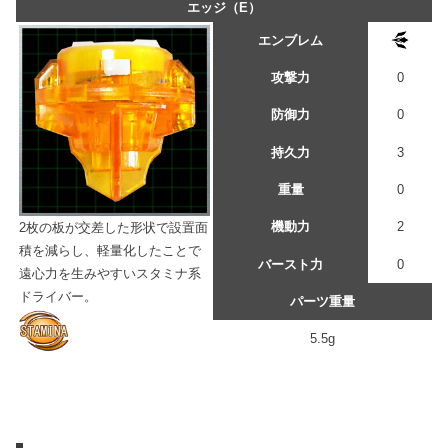
エッジ（E）
エンブレム
攻撃力
0
防御力
0
持久力
3
重量
0
機動力
2
2枚の板が交差した形状で設置面
積を減らし、軽量化したことで
バースト力
0
遠心力を生みやすいスタミナ系
ドライバー。
パーツ重量
5.5g