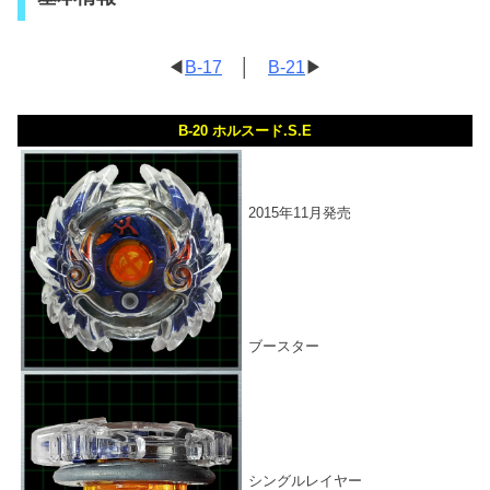
◀
B-17
│
B-21
▶
B-20 ホルスード.S.E
2015年11月発売
ブースター
シングルレイヤー