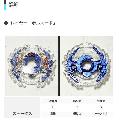
詳細
レイヤー「ホルスード」
攻撃力
防御力
持久力
0
2
3
ステータス
重量
機動力
バースト力