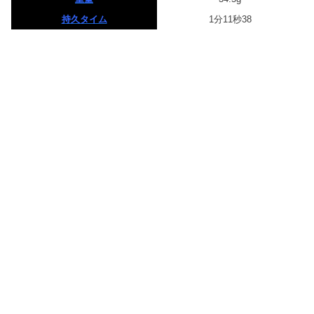
持久タイム
1分11秒38