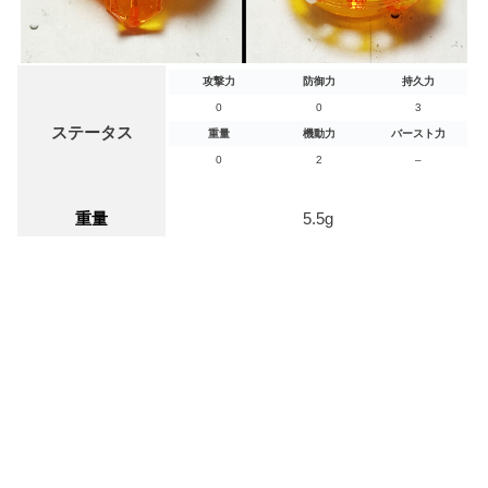
攻撃力
防御力
持久力
0
0
3
ステータス
重量
機動力
バースト力
0
2
–
重量
5.5g