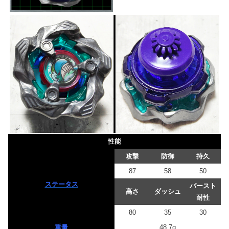
性能
攻撃
防御
持久
87
58
50
ステータス
バースト
高さ
ダッシュ
耐性
80
35
30
重量
48.7g