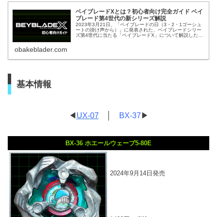
ベイブレードXとは？初心者向け完全ガイド ベイ
ブレード第4世代の新シリーズ解説
2023年3月21日、「ベイブレードの日（3・2・1ゴーシュ
ートの掛け声から）」に発表された、ベイブレードシリー
ズ第4世代に当たる「ベイブレードX」について解説した記
事になっています。これからベイブレードXを始めようと
思っている、あるいは興...
obakeblader.com
基本情報
◀
UX-07
│
BX-37
▶
BX-36 ホエールウェーブ5-80E
2024年9月14日発売