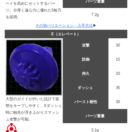
パーツ重量
ベイを高めにセットするパー
ツ。分厚く遠心力に優れた5枚刃
7.2g
を採用。
その他バリエーション・入手方法
▶
E（エレベート）
攻撃
30
防御
15
持久
20
ダッシュ
35
大型のガイドが付いた設計で姿
バースト耐性
30
勢をキープしやすく、Xダッシュ
時に軸先が浮き上がりスマッシ
パーツ重量
ュ攻撃が可能。
3.1g