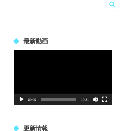
最新動画
動
画
プ
レ
ー
00:00
10:31
ヤ
ー
更新情報