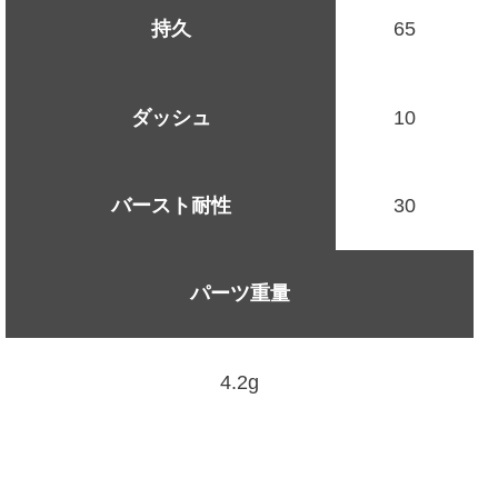
持久
65
ダッシュ
10
バースト耐性
30
パーツ重量
4.2g