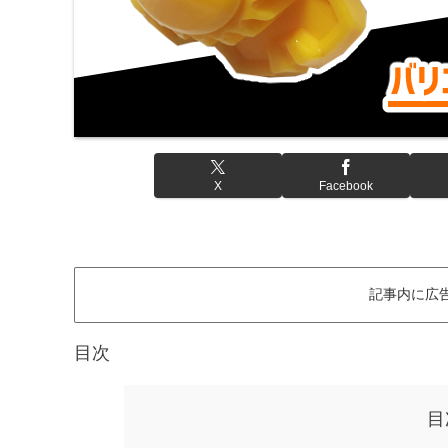
X
Facebook
記事内に広
目次
目