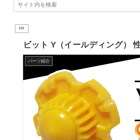
PR
ビット Y（イールディング） 
パーツ紹介