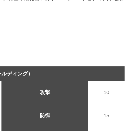
ールディング）
攻撃
10
防御
15