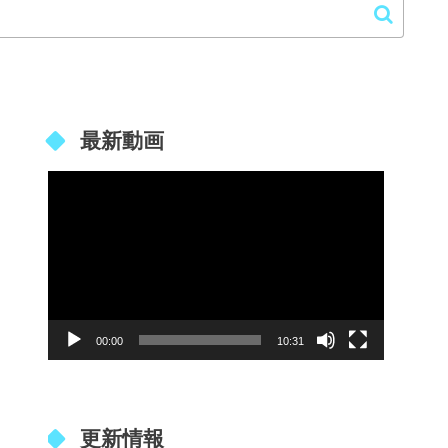
最新動画
動
画
プ
レ
ー
00:00
10:31
ヤ
ー
更新情報