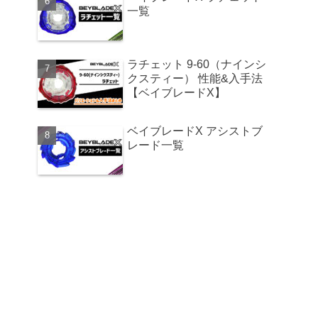
一覧
ラチェット 9-60（ナインシ
クスティー） 性能&入手法
【ベイブレードX】
ベイブレードX アシストブ
レード一覧