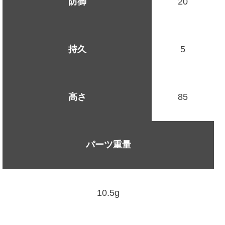
防御
20
持久
5
高さ
85
パーツ重量
10.5g