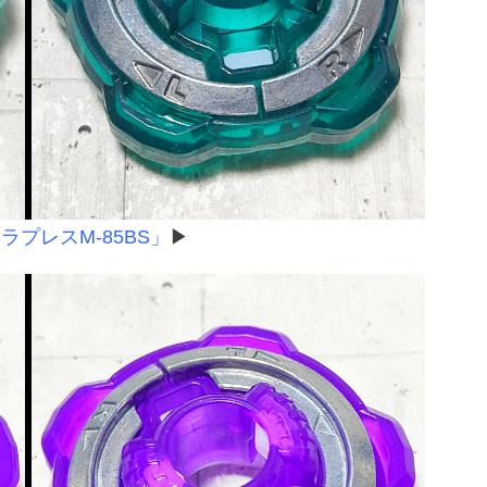
ケラプレスM-85BS」
▶