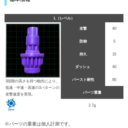
L（レベル）
攻撃
40
防御
5
持久
15
ダッシュ
40
バースト耐性
80
3段階の高さを持つ軸先により、
低速・中速・高速の3パターンの
パーツ重量
攻撃速度を実現。
2.7g
※パーツの重量は個人計測です。