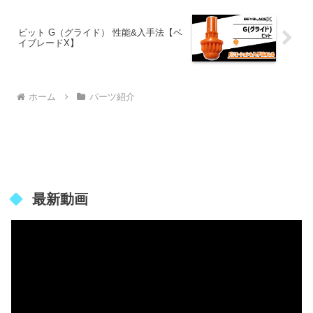
ビット G（グライド） 性能&入手法【ベ
イブレードX】
ホーム
パーツ紹介
最新動画
動
画
プ
レ
ー