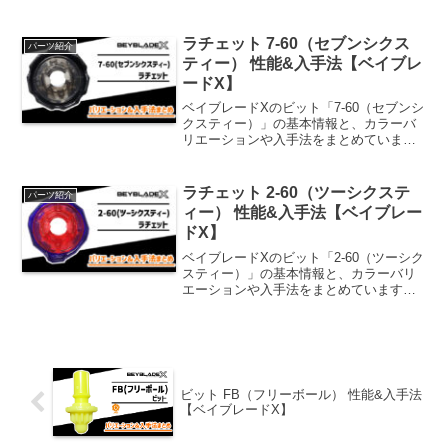
シノビシャドウ滑らかな3枚刃形状で、相
手の攻撃を受け流すことに特化した設
計。攻撃10防御70持久20パーツ重量
ラチェット 7-60（セブンシクス
パーツ紹介
28.0g※パーツの...
ティー） 性能&入手法【ベイブレ
ードX】
ベイブレードXのビット「7-60（セブンシ
クスティー）」の基本情報と、カラーバ
リエーションや入手法をまとめていま
す。基本情報7-60ベイを低めにセットす
るパーツ。分厚く防御性能に優れた連打7
枚刃を採用。攻撃8防御14持久8高さ60パ
ラチェット 2-60（ツーシクステ
パーツ紹介
ーツ重量...
ィー） 性能&入手法【ベイブレー
ドX】
ベイブレードXのビット「2-60（ツーシク
スティー）」の基本情報と、カラーバリ
エーションや入手法をまとめています。
基本情報2-60ベイを低めにセットするパ
ーツ。左回転時に相手を弾きやすい形状
の2枚刃を採用。。攻撃16防御8持久6高さ
60パー...
ビット FB（フリーボール） 性能&入手法
【ベイブレードX】