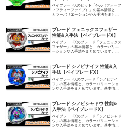
ベイブレードXのビット「4-55（フォーフ
ィフティーファイブ）」の基本情報と、
カラーバリエーションや入手法をまとめ
ています。基本情報4-55ベイを低くセッ
トするパーツ。ビットによってバースト
耐性が変わらないシンプルな構造でブレ
ブレード フェニックスフェザー
パーツ紹介
が少なく、重心...
性能&入手法【ベイブレードX】
ベイブレードXのブレード「フェニックス
フェザー」の基本情報と、カラーバリエ
ーションや入手法をまとめています。基
本情報フェニックスフェザー3枚の軽量ア
ッパー刃が高速攻撃を生む設計。攻撃50
防御20持久30パーツ重量33.5g※パーツの
ブレード シノビナイフ 性能&入
パーツ紹介
重量は個...
手法【ベイブレードX】
ベイブレードXのブレード「シノビナイ
フ」の基本情報と、カラーバリエーショ
ンや入手法をまとめています。基本情報
シノビナイフ小径で剛性の高い内重心構
成により、相手の攻撃に耐えやすい設
計。メタルが塗装され性能がアップして
ブレード シノビシャドウ 性能&
パーツ紹介
いる。攻撃28防御55持久...
入手法【ベイブレードX】
ベイブレードXのブレード「シノビシャド
ウ」の基本情報と、カラーバリエーショ
ンや入手法をまとめています。基本情報