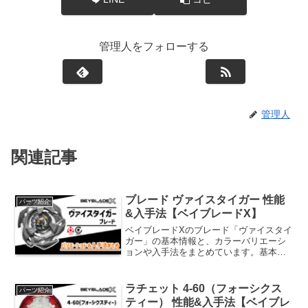
管理人をフォローする
管理人
関連記事
ブレード ヴァイスタイガー 性能
パーツ紹介
&入手法【ベイブレードX】
ベイブレードXのブレード「ヴァイスタイ
ガー」の基本情報と、カラーバリエーシ
ョンや入手法をまとめています。基本情
報ヴァイスタイガーアッパー刃・ダンパ
ー刃・スマッシュ刃の3つの性能を併せ持
つブレード。攻撃45防御30持久25パーツ
ラチェット 4-60（フォーシクス
パーツ紹介
重量35.0g...
ティー） 性能&入手法【ベイブレ