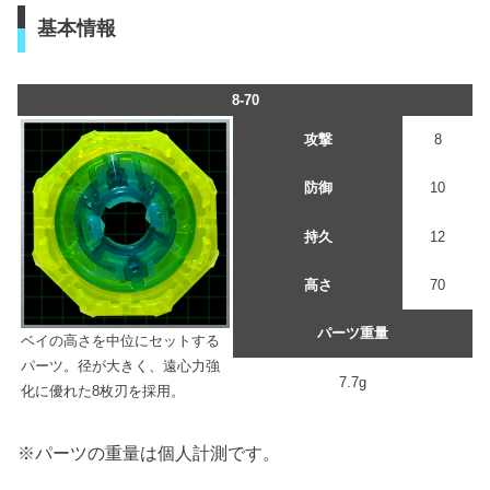
基本情報
8-70
攻撃
8
防御
10
持久
12
高さ
70
パーツ重量
ベイの高さを中位にセットする
パーツ。径が大きく、遠心力強
7.7g
化に優れた8枚刃を採用。
※パーツの重量は個人計測です。