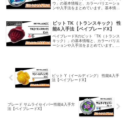
ウ」の基本情報と、カラーバリエーショ
ンや入手法をまとめています。基本情報
シノビシャドウ滑らかな3枚刃形状で、相
手の攻撃を受け流すことに特化した設
計。攻撃10防御70持久20パーツ重量
ビット TK（トランスキック） 性
パーツ紹介
28.0g※パーツの...
能&入手法【ベイブレードX】
ベイブレードXのビット「TK（トランス
キック）」の基本情報と、カラーバリエ
ーションや入手法をまとめています。基
本情報TK（トランスキック）高さのモー
ドチェンジ機能を備えたKビット。バトル
中のXダッシュでも高さが変化する。角ば
った軸先側面で連...
ビット Y（イールディング） 性能&入手
法【ベイブレードX】
ブレード サムライセイバー性能&入手方
法【ベイブレードX】