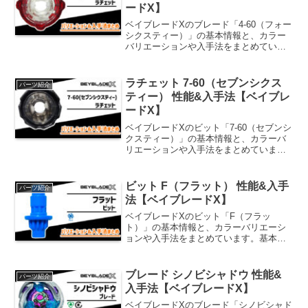
ードX】
ベイブレードXのブレード「4-60（フォー
シクスティー）」の基本情報と、カラー
バリエーションや入手法をまとめていま
す。基本情報4-60ベイを低めにセットす
るパーツ。攻撃をいなしやすい4枚刃を採
用。攻撃11防御13持久6高さ60パーツ重
ラチェット 7-60（セブンシクス
パーツ紹介
量6....
ティー） 性能&入手法【ベイブレ
ードX】
ベイブレードXのビット「7-60（セブンシ
クスティー）」の基本情報と、カラーバ
リエーションや入手法をまとめていま
す。基本情報7-60ベイを低めにセットす
るパーツ。分厚く防御性能に優れた連打7
枚刃を採用。攻撃8防御14持久8高さ60パ
ビット F（フラット） 性能&入手
パーツ紹介
ーツ重量...
法【ベイブレードX】
ベイブレードXのビット「F（フラッ
ト）」の基本情報と、カラーバリエーシ
ョンや入手法をまとめています。基本情
報F（フラット）平らな軸先がベイを走ら
せ、エクストリームダッシュの決めやす
さを高める。攻撃40防御15持久10ダッシ
ブレード シノビシャドウ 性能&
パーツ紹介
ュ 35バースト耐...
入手法【ベイブレードX】
ベイブレードXのブレード「シノビシャド